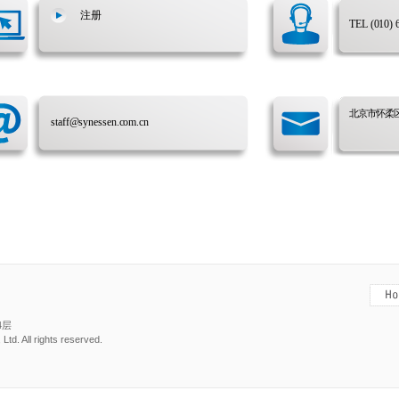
注册
TEL (010) 
北京市怀柔
staff@synessen.com.cn
4层
td. All rights reserved.