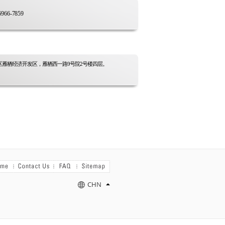
6966-7859
区雁栖经济开发区，雁栖西一路9号院2号楼四层。
CHN